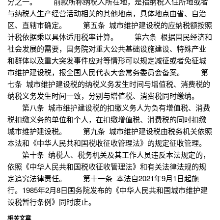
分之一。 前款所称纳税人所在地，是指纳税人住所地或者
与纳税人生产经营活动相关的其他地点，具体地点由省、自治
区、直辖市确定。 第五条 城市维护建设税的应纳税额按照
计税依据乘以具体适用税率计算。 第六条 根据国民经济和
社会发展的需要，国务院对重大公共基础设施建设、特殊产业
和群体以及重大突发事件应对等情形可以规定减征或者免征城
市维护建设税，报全国人民代表大会常务委员会备案。 第
七条 城市维护建设税的纳税义务发生时间与增值税、消费税的
纳税义务发生时间一致，分别与增值税、消费税同时缴纳。
第八条 城市维护建设税的扣缴义务人为负有增值税、消费
税扣缴义务的单位和个人，在扣缴增值税、消费税的同时扣缴
城市维护建设税。 第九条 城市维护建设税由税务机关依照
本法和《中华人民共和国税收征收管理法》的规定征收管理。
第十条 纳税人、税务机关及其工作人员违反本法规定的，
依照《中华人民共和国税收征收管理法》和有关法律法规的规
定追究法律责任。 第十一条 本法自2021年9月1日起施
行。1985年2月8日国务院发布的《中华人民共和国城市维护建
设税暂行条例》同时废止。
相关文章