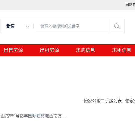
网站
新房
出售房源
出租房源
求购信息
求租信息
怡家公馆二手房列表
怡家
地址：浙江省湖州市吴兴区西塞山路559号亿丰国际建材城西南方向130米