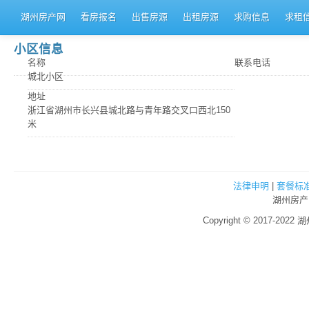
湖州房产网
看房报名
出售房源
出租房源
求购信息
求租
小区信息
名称
联系电话
城北小区
地址
浙江省湖州市长兴县城北路与青年路交叉口西北150
米
法律申明
|
套餐标
湖州房产
Copyright © 2017-2022 湖